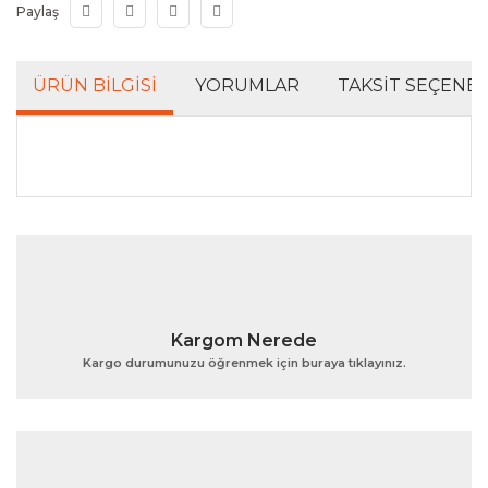
Paylaş
ÜRÜN BILGISI
YORUMLAR
TAKSIT SEÇENEK
Bu ürünün fiyat bilgisi, resim, ürün açıklamalarında ve
diğer konularda yetersiz gördüğünüz noktaları öneri
Bu ürüne ilk yorumu siz yapın!
formunu kullanarak tarafımıza iletebilirsiniz.
Görüş ve önerileriniz için teşekkür ederiz.
Yorum Yaz
Ürün resmi kalitesiz, bozuk veya görüntülenemiyor.
Kargom Nerede
Ürün açıklamasında eksik bilgiler bulunuyor.
Kargo durumunuzu öğrenmek için buraya tıklayınız.
Ürün bilgilerinde hatalar bulunuyor.
Ürün fiyatı diğer sitelerden daha pahalı.
Bu ürüne benzer farklı alternatifler olmalı.