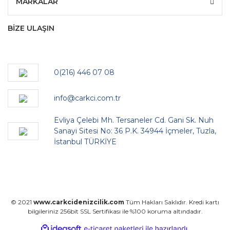
MARKALAR
BİZE ULAŞIN
0(216) 446 07 08
info@carkci.com.tr
Evliya Çelebi Mh. Tersaneler Cd. Gani Sk. Nuh
Sanayi Sitesi No: 36 P.K. 34944 İçmeler, Tuzla,
İstanbul TÜRKİYE
© 2021
www.carkcidenizcilik.com
Tüm Hakları Saklıdır. Kredi kartı
bilgileriniz 256bit SSL Sertifikası ile %100 koruma altındadır.
ile
ideasoft
e-