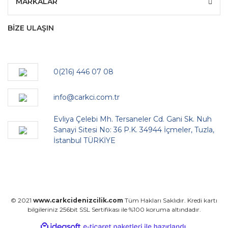
MARKALAR
BİZE ULAŞIN
0(216) 446 07 08
info@carkci.com.tr
Evliya Çelebi Mh. Tersaneler Cd. Gani Sk. Nuh
Sanayi Sitesi No: 36 P.K. 34944 İçmeler, Tuzla,
İstanbul TÜRKİYE
© 2021
www.carkcidenizcilik.com
Tüm Hakları Saklıdır. Kredi kartı
bilgileriniz 256bit SSL Sertifikası ile %100 koruma altındadır.
ile
ideasoft
e-