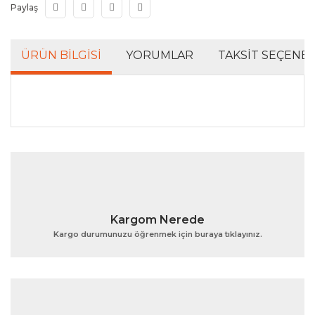
Paylaş
ÜRÜN BILGISI
YORUMLAR
TAKSIT SEÇENEK
Bu ürünün fiyat bilgisi, resim, ürün açıklamalarında ve
diğer konularda yetersiz gördüğünüz noktaları öneri
Bu ürüne ilk yorumu siz yapın!
formunu kullanarak tarafımıza iletebilirsiniz.
Görüş ve önerileriniz için teşekkür ederiz.
Yorum Yaz
Ürün resmi kalitesiz, bozuk veya görüntülenemiyor.
Kargom Nerede
Ürün açıklamasında eksik bilgiler bulunuyor.
Kargo durumunuzu öğrenmek için buraya tıklayınız.
Ürün bilgilerinde hatalar bulunuyor.
Ürün fiyatı diğer sitelerden daha pahalı.
Bu ürüne benzer farklı alternatifler olmalı.