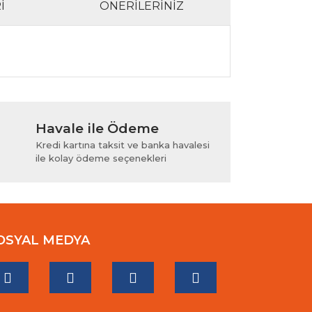
I
ÖNERILERINIZ
lanarak tarafımıza iletebilirsiniz.
Havale ile Ödeme
Kredi kartına taksit ve banka havalesi
ile kolay ödeme seçenekleri
OSYAL MEDYA