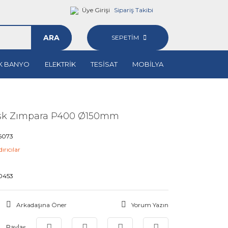
Üye Girişi
Sipariş Takibi
ARA
SEPETİM
K BANYO
ELEKTRİK
TESİSAT
MOBİLYA
Disk Zımpara P400 Ø150mm
6073
ırıcılar
0453
Arkadaşına Öner
Yorum Yazın
Paylaş