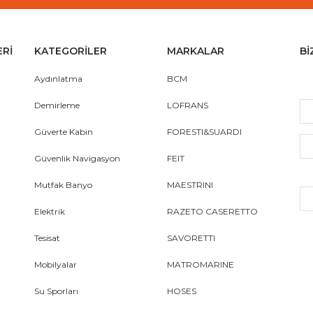
ERİ
KATEGORİLER
MARKALAR
Bİ
Aydınlatma
BCM
Demirleme
LOFRANS
Güverte Kabin
FORESTI&SUARDI
Güvenlik Navigasyon
FEIT
Mutfak Banyo
MAESTRINI
Elektrik
RAZETO CASERETTO
Tesisat
SAVORETTI
Mobilyalar
MATROMARINE
Su Sporları
HOSES