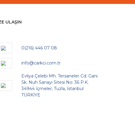
ZE ULAŞIN
0(216) 446 07 08
info@carkci.com.tr
Evliya Çelebi Mh. Tersaneler Cd. Gani
Sk. Nuh Sanayi Sitesi No: 36 P.K.
34944 İçmeler, Tuzla, İstanbul
TÜRKİYE