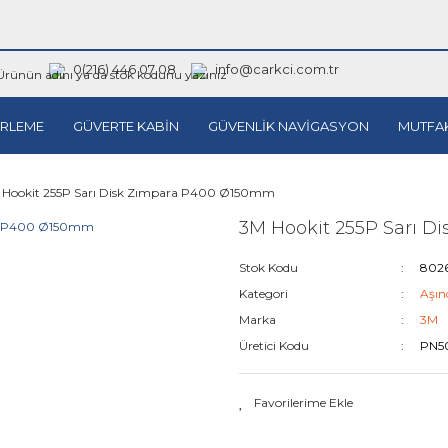
0(216) 446 07 08
info@carkci.com.tr
RLEME
GÜVERTE KABİN
GÜVENLİK NAVİGASYON
MUTFA
 Hookit 255P Sarı Disk Zımpara P400 Ø150mm
3M Hookit 255P Sarı 
Stok Kodu
802
Kategori
Aşınd
Marka
3M
Üretici Kodu
PN5