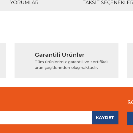
YORUMLAR
TAKSIT SEÇENEKLER
rında ve diğer konularda yetersiz gördüğünüz noktaları öneri formunu kul
Bu ürüne ilk yorumu siz yapın!
Garantili Ürünler
iyor.
Yorum Yaz
Tüm ürünlerimiz garantili ve sertifikalı
ürün çeşitlerinden oluşmaktadır.
S
KAYDET
Gönder