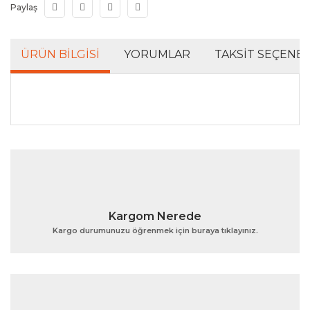
Paylaş
ÜRÜN BILGISI
YORUMLAR
TAKSIT SEÇENEK
Bu ürünün fiyat bilgisi, resim, ürün açıklamalarında ve
diğer konularda yetersiz gördüğünüz noktaları öneri
Bu ürüne ilk yorumu siz yapın!
formunu kullanarak tarafımıza iletebilirsiniz.
Görüş ve önerileriniz için teşekkür ederiz.
Yorum Yaz
Ürün resmi kalitesiz, bozuk veya görüntülenemiyor.
Kargom Nerede
Ürün açıklamasında eksik bilgiler bulunuyor.
Kargo durumunuzu öğrenmek için buraya tıklayınız.
Ürün bilgilerinde hatalar bulunuyor.
Ürün fiyatı diğer sitelerden daha pahalı.
Bu ürüne benzer farklı alternatifler olmalı.