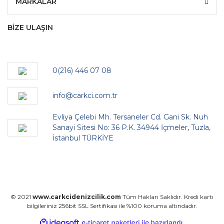
MARKALAR
BİZE ULAŞIN
0(216) 446 07 08
info@carkci.com.tr
Evliya Çelebi Mh. Tersaneler Cd. Gani Sk. Nuh
Sanayi Sitesi No: 36 P.K. 34944 İçmeler, Tuzla,
İstanbul TÜRKİYE
© 2021
www.carkcidenizcilik.com
Tüm Hakları Saklıdır. Kredi kartı
bilgileriniz 256bit SSL Sertifikası ile %100 koruma altındadır.
ile
ideasoft
e-