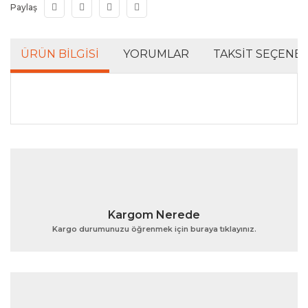
Paylaş
ÜRÜN BILGISI
YORUMLAR
TAKSIT SEÇENEK
Bu ürünün fiyat bilgisi, resim, ürün açıklamalarında ve
diğer konularda yetersiz gördüğünüz noktaları öneri
Bu ürüne ilk yorumu siz yapın!
formunu kullanarak tarafımıza iletebilirsiniz.
Görüş ve önerileriniz için teşekkür ederiz.
Yorum Yaz
Ürün resmi kalitesiz, bozuk veya görüntülenemiyor.
Kargom Nerede
Ürün açıklamasında eksik bilgiler bulunuyor.
Kargo durumunuzu öğrenmek için buraya tıklayınız.
Ürün bilgilerinde hatalar bulunuyor.
Ürün fiyatı diğer sitelerden daha pahalı.
Bu ürüne benzer farklı alternatifler olmalı.