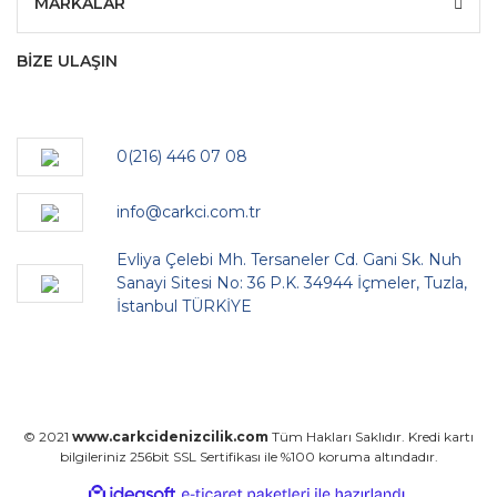
MARKALAR
BİZE ULAŞIN
0(216) 446 07 08
info@carkci.com.tr
Evliya Çelebi Mh. Tersaneler Cd. Gani Sk. Nuh
Sanayi Sitesi No: 36 P.K. 34944 İçmeler, Tuzla,
İstanbul TÜRKİYE
© 2021
www.carkcidenizcilik.com
Tüm Hakları Saklıdır. Kredi kartı
bilgileriniz 256bit SSL Sertifikası ile %100 koruma altındadır.
ile
ideasoft
e-