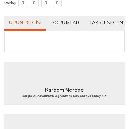
Paylaş
ÜRÜN BILGISI
YORUMLAR
TAKSIT SEÇENEK
Bu ürünün fiyat bilgisi, resim, ürün açıklamalarında ve
diğer konularda yetersiz gördüğünüz noktaları öneri
Bu ürüne ilk yorumu siz yapın!
formunu kullanarak tarafımıza iletebilirsiniz.
Görüş ve önerileriniz için teşekkür ederiz.
Yorum Yaz
Ürün resmi kalitesiz, bozuk veya görüntülenemiyor.
Kargom Nerede
Ürün açıklamasında eksik bilgiler bulunuyor.
Kargo durumunuzu öğrenmek için buraya tıklayınız.
Ürün bilgilerinde hatalar bulunuyor.
Ürün fiyatı diğer sitelerden daha pahalı.
Bu ürüne benzer farklı alternatifler olmalı.