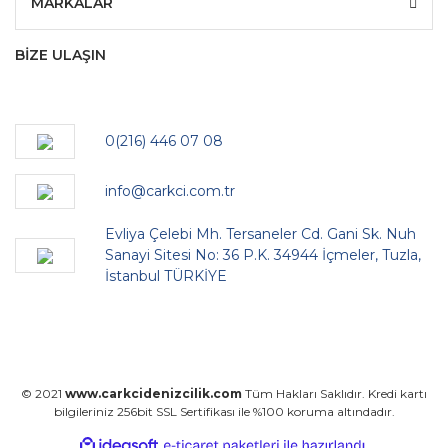
MARKALAR
BİZE ULAŞIN
0(216) 446 07 08
info@carkci.com.tr
Evliya Çelebi Mh. Tersaneler Cd. Gani Sk. Nuh
Sanayi Sitesi No: 36 P.K. 34944 İçmeler, Tuzla,
İstanbul TÜRKİYE
© 2021
www.carkcidenizcilik.com
Tüm Hakları Saklıdır. Kredi kartı
bilgileriniz 256bit SSL Sertifikası ile %100 koruma altındadır.
ile
ideasoft
e-