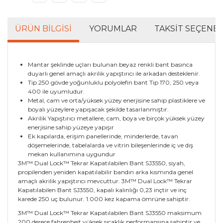
ÜRÜN BILGISI
YORUMLAR
TAKSIT SEÇENEK
Mantar şeklinde uçları bulunan beyaz renkli bant basınca
duyarlı genel amaçlı akrilik yapıştırıcı ile arkadan desteklenir.
Tip 250 gövde yoğunluklu polyolefin bant Tip 170, 250 veya
400 ile uyumludur.
Metal, cam ve orta/yüksek yüzey enerjisine sahip plastiklere ve
boyalı yüzeylere yapışacak şekilde tasarlanmıştır.
Akrilik Yapıştırıcı metallere, cam, boya ve birçok yüksek yüzey
enerjisine sahip yüzeye yapışır
Ek kapılarda, erişim panellerinde, minderlerde, tavan
döşemelerinde, tabelalarda ve vitrin bileşenlerinde iç ve dış
mekan kullanımına uygundur
3M™ Dual Lock™ Tekrar Kapatılabilen Bant SJ3550, siyah,
propilenden yeniden kapatılabilir bandın arka kısmında genel
amaçlı akrilik yapıştırıcı mevcuttur. 3M™ Dual Lock™ Tekrar
Kapatılabilen Bant SJ3550, kapalı kalınlığı 0,23 inçtir ve inç
karede 250 uç bulunur. 1.000 kez kapama ömrüne sahiptir.
3M™ Dual Lock™ Tekrar Kapatılabilen Bant SJ3550 maksimum
200 derece fahrenheit yüksek sıcaklık performansına sahiptir ve