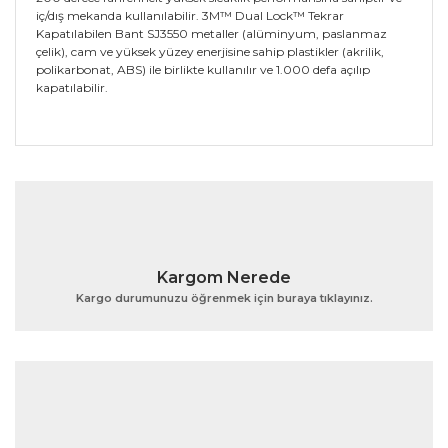
iç/dış mekanda kullanılabilir. 3M™ Dual Lock™ Tekrar
Kapatılabilen Bant SJ3550 metaller (alüminyum, paslanmaz
çelik), cam ve yüksek yüzey enerjisine sahip plastikler (akrilik,
polikarbonat, ABS) ile birlikte kullanılır ve 1.000 defa açılıp
kapatılabilir.
Bu ürünün fiyat bilgisi, resim, ürün açıklamalarında ve
diğer konularda yetersiz gördüğünüz noktaları öneri
Bu ürüne ilk yorumu siz yapın!
formunu kullanarak tarafımıza iletebilirsiniz.
Görüş ve önerileriniz için teşekkür ederiz.
Yorum Yaz
Ürün resmi kalitesiz, bozuk veya görüntülenemiyor.
Kargom Nerede
Ürün açıklamasında eksik bilgiler bulunuyor.
Kargo durumunuzu öğrenmek için buraya tıklayınız.
Ürün bilgilerinde hatalar bulunuyor.
Ürün fiyatı diğer sitelerden daha pahalı.
Bu ürüne benzer farklı alternatifler olmalı.