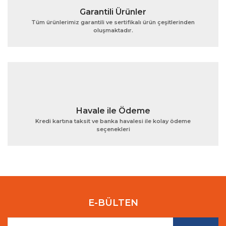
Garantili Ürünler
Tüm ürünlerimiz garantili ve sertifikalı ürün çeşitlerinden
oluşmaktadır.
Gönder
Havale ile Ödeme
Kredi kartına taksit ve banka havalesi ile kolay ödeme
seçenekleri
E-BÜLTEN