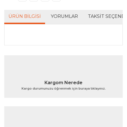
ÜRÜN BILGISI
YORUMLAR
TAKSIT SEÇENEK
Bu ürünün fiyat bilgisi, resim, ürün açıklamalarında ve
diğer konularda yetersiz gördüğünüz noktaları öneri
Bu ürüne ilk yorumu siz yapın!
formunu kullanarak tarafımıza iletebilirsiniz.
Görüş ve önerileriniz için teşekkür ederiz.
Yorum Yaz
Ürün resmi kalitesiz, bozuk veya görüntülenemiyor.
Kargom Nerede
Ürün açıklamasında eksik bilgiler bulunuyor.
Kargo durumunuzu öğrenmek için buraya tıklayınız.
Ürün bilgilerinde hatalar bulunuyor.
Ürün fiyatı diğer sitelerden daha pahalı.
Bu ürüne benzer farklı alternatifler olmalı.