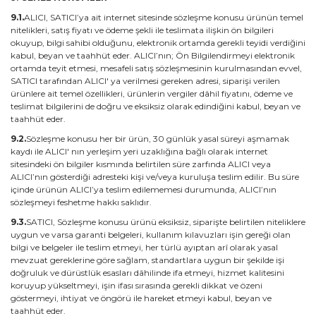
9.1.
ALICI, SATICI’ya ait internet sitesinde sözleşme konusu ürünün temel
nitelikleri, satış fiyatı ve ödeme şekli ile teslimata ilişkin ön bilgileri
okuyup, bilgi sahibi olduğunu, elektronik ortamda gerekli teyidi verdiğini
kabul, beyan ve taahhüt eder. ALICI’nın; Ön Bilgilendirmeyi elektronik
ortamda teyit etmesi, mesafeli satış sözleşmesinin kurulmasından evvel,
SATICI tarafından ALICI' ya verilmesi gereken adresi, siparişi verilen
ürünlere ait temel özellikleri, ürünlerin vergiler dâhil fiyatını, ödeme ve
teslimat bilgilerini de doğru ve eksiksiz olarak edindiğini kabul, beyan ve
taahhüt eder.
9.2.
Sözleşme konusu her bir ürün, 30 günlük yasal süreyi aşmamak
kaydı ile ALICI' nın yerleşim yeri uzaklığına bağlı olarak internet
sitesindeki ön bilgiler kısmında belirtilen süre zarfında ALICI veya
ALICI’nın gösterdiği adresteki kişi ve/veya kuruluşa teslim edilir. Bu süre
içinde ürünün ALICI’ya teslim edilememesi durumunda, ALICI’nın
sözleşmeyi feshetme hakkı saklıdır.
9.3.
SATICI, Sözleşme konusu ürünü eksiksiz, siparişte belirtilen niteliklere
uygun ve varsa garanti belgeleri, kullanım kılavuzları işin gereği olan
bilgi ve belgeler ile teslim etmeyi, her türlü ayıptan arî olarak yasal
mevzuat gereklerine göre sağlam, standartlara uygun bir şekilde işi
doğruluk ve dürüstlük esasları dâhilinde ifa etmeyi, hizmet kalitesini
koruyup yükseltmeyi, işin ifası sırasında gerekli dikkat ve özeni
göstermeyi, ihtiyat ve öngörü ile hareket etmeyi kabul, beyan ve
taahhüt eder.