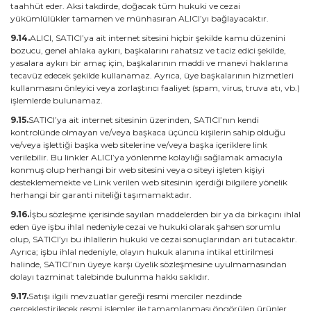
taahhüt eder. Aksi takdirde, doğacak tüm hukuki ve cezai
yükümlülükler tamamen ve münhasıran ALICI’yı bağlayacaktır.
9.14.
ALICI, SATICI’ya ait internet sitesini hiçbir şekilde kamu düzenini
bozucu, genel ahlaka aykırı, başkalarını rahatsız ve taciz edici şekilde,
yasalara aykırı bir amaç için, başkalarının maddi ve manevi haklarına
tecavüz edecek şekilde kullanamaz. Ayrıca, üye başkalarının hizmetleri
kullanmasını önleyici veya zorlaştırıcı faaliyet (spam, virus, truva atı, vb.)
işlemlerde bulunamaz.
9.15.
SATICI’ya ait internet sitesinin üzerinden, SATICI’nın kendi
kontrolünde olmayan ve/veya başkaca üçüncü kişilerin sahip olduğu
ve/veya işlettiği başka web sitelerine ve/veya başka içeriklere link
verilebilir. Bu linkler ALICI’ya yönlenme kolaylığı sağlamak amacıyla
konmuş olup herhangi bir web sitesini veya o siteyi işleten kişiyi
desteklememekte ve Link verilen web sitesinin içerdiği bilgilere yönelik
herhangi bir garanti niteliği taşımamaktadır.
9.16.
İşbu sözleşme içerisinde sayılan maddelerden bir ya da birkaçını ihlal
eden üye işbu ihlal nedeniyle cezai ve hukuki olarak şahsen sorumlu
olup, SATICI’yı bu ihlallerin hukuki ve cezai sonuçlarından ari tutacaktır.
Ayrıca; işbu ihlal nedeniyle, olayın hukuk alanına intikal ettirilmesi
halinde, SATICI’nın üyeye karşı üyelik sözleşmesine uyulmamasından
dolayı tazminat talebinde bulunma hakkı saklıdır.
9.17.
Satışı ilgili mevzuatlar gereği resmi merciler nezdinde
gerçekleştirilecek resmi işlemler ile tamamlanması öngörülen ürünler