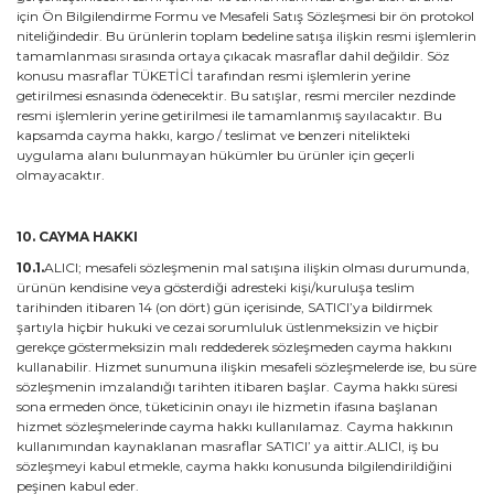
için Ön Bilgilendirme Formu ve Mesafeli Satış Sözleşmesi bir ön protokol
niteliğindedir. Bu ürünlerin toplam bedeline satışa ilişkin resmi işlemlerin
tamamlanması sırasında ortaya çıkacak masraflar dahil değildir. Söz
konusu masraflar TÜKETİCİ tarafından resmi işlemlerin yerine
getirilmesi esnasında ödenecektir. Bu satışlar, resmi merciler nezdinde
resmi işlemlerin yerine getirilmesi ile tamamlanmış sayılacaktır. Bu
kapsamda cayma hakkı, kargo / teslimat ve benzeri nitelikteki
uygulama alanı bulunmayan hükümler bu ürünler için geçerli
olmayacaktır.
10. CAYMA HAKKI
10.1.
ALICI; mesafeli sözleşmenin mal satışına ilişkin olması durumunda,
ürünün kendisine veya gösterdiği adresteki kişi/kuruluşa teslim
tarihinden itibaren 14 (on dört) gün içerisinde, SATICI’ya bildirmek
şartıyla hiçbir hukuki ve cezai sorumluluk üstlenmeksizin ve hiçbir
gerekçe göstermeksizin malı reddederek sözleşmeden cayma hakkını
kullanabilir. Hizmet sunumuna ilişkin mesafeli sözleşmelerde ise, bu süre
sözleşmenin imzalandığı tarihten itibaren başlar. Cayma hakkı süresi
sona ermeden önce, tüketicinin onayı ile hizmetin ifasına başlanan
hizmet sözleşmelerinde cayma hakkı kullanılamaz. Cayma hakkının
kullanımından kaynaklanan masraflar SATICI’ ya aittir.ALICI, iş bu
sözleşmeyi kabul etmekle, cayma hakkı konusunda bilgilendirildiğini
peşinen kabul eder.