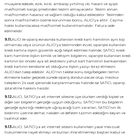
muayene edecek; ezik, kırık, ambalajı yırtılmış vb. hasarlı ve ayıplı
mal/hizmeti kargo şirketinden teslim almayacaktır. Teslim alınan
mal/hizmetin hasarsız ve sağlam olduğu kabul edilecektir. Teslimden
sonra mal/hizmetin özenle korunması borcu, ALICI’ya aittir. Cayma
hakkı kullanılacaksa mal/hizmet kullanılmamalıdır. Fatura iade
edilmelidir.
9.11.
ALICI ile sipariş esnasında kullanılan kredi kartı hamilinin aynı kişi
olmaması veya ürünün ALICI’ya tesliminden evvel, siparişte kullanılan
kredi kartına ilişkin güvenlik açığı tespit edilmesi halinde, SATICI, kredi
kartı hamiline ilişkin kimlik ve iletişim bilgilerini, siparişte kullanılan kredi
kartının bir önceki aya ait ekstresini yahut kart hamilinin bankasından
kredi kartının kendisine ait olduğuna ilişkin yazıyı ibraz etmesini
ALICI’dan talep edebilir. ALICI’nın talebe konu bilgi/belgeleri temin
etmesine kadar geçecek sürede sipariş dondurulacak olup, mezkur
taleplerin 24 saat içerisinde karşılanmaması halinde ise SATICI, siparişi
iptal etme hakkını haizdir.
9.12.
ALICI, SATICI’ya ait internet sitesine üye olurken verdiği kişisel ve
diğer sair bilgilerin gerçeğe uygun olduğunu, SATICI’nın bu bilgilerin
gerçeğe aykırılığı nedeniyle uğrayacağı tüm zararları, SATICI’nın ilk
bildirimi üzerine derhal, nakden ve defaten tazmin edeceğini beyan ve
taahhüt eder.
9.13.
ALICI, SATICI’ya ait internet sitesini kullanırken yasal mevzuat
hükümlerine riayet etmeyi ve bunları ihlal etmemeyi baştan kabul ve