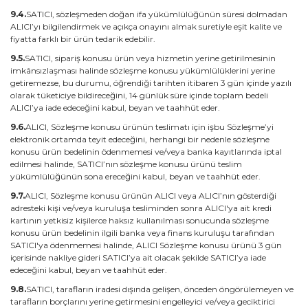
9.4.
SATICI, sözleşmeden doğan ifa yükümlülüğünün süresi dolmadan
ALICI’yı bilgilendirmek ve açıkça onayını almak suretiyle eşit kalite ve
fiyatta farklı bir ürün tedarik edebilir.
9.5.
SATICI, sipariş konusu ürün veya hizmetin yerine getirilmesinin
imkânsızlaşması halinde sözleşme konusu yükümlülüklerini yerine
getiremezse, bu durumu, öğrendiği tarihten itibaren 3 gün içinde yazılı
olarak tüketiciye bildireceğini, 14 günlük süre içinde toplam bedeli
ALICI’ya iade edeceğini kabul, beyan ve taahhüt eder.
9.6.
ALICI, Sözleşme konusu ürünün teslimatı için işbu Sözleşme’yi
elektronik ortamda teyit edeceğini, herhangi bir nedenle sözleşme
konusu ürün bedelinin ödenmemesi ve/veya banka kayıtlarında iptal
edilmesi halinde, SATICI’nın sözleşme konusu ürünü teslim
yükümlülüğünün sona ereceğini kabul, beyan ve taahhüt eder.
9.7.
ALICI, Sözleşme konusu ürünün ALICI veya ALICI’nın gösterdiği
adresteki kişi ve/veya kuruluşa tesliminden sonra ALICI'ya ait kredi
kartının yetkisiz kişilerce haksız kullanılması sonucunda sözleşme
konusu ürün bedelinin ilgili banka veya finans kuruluşu tarafından
SATICI'ya ödenmemesi halinde, ALICI Sözleşme konusu ürünü 3 gün
içerisinde nakliye gideri SATICI’ya ait olacak şekilde SATICI’ya iade
edeceğini kabul, beyan ve taahhüt eder.
9.8.
SATICI, tarafların iradesi dışında gelişen, önceden öngörülemeyen ve
tarafların borçlarını yerine getirmesini engelleyici ve/veya geciktirici