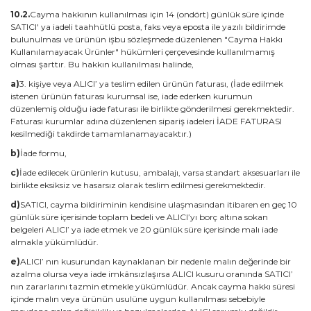
10.2.
Cayma hakkının kullanılması için 14 (ondört) günlük süre içinde
SATICI' ya iadeli taahhütlü posta, faks veya eposta ile yazılı bildirimde
bulunulması ve ürünün işbu sözleşmede düzenlenen "Cayma Hakkı
Kullanılamayacak Ürünler" hükümleri çerçevesinde kullanılmamış
olması şarttır. Bu hakkın kullanılması halinde,
a)
3. kişiye veya ALICI’ ya teslim edilen ürünün faturası, (İade edilmek
istenen ürünün faturası kurumsal ise, iade ederken kurumun
düzenlemiş olduğu iade faturası ile birlikte gönderilmesi gerekmektedir.
Faturası kurumlar adına düzenlenen sipariş iadeleri İADE FATURASI
kesilmediği takdirde tamamlanamayacaktır.)
b)
İade formu,
c)
İade edilecek ürünlerin kutusu, ambalajı, varsa standart aksesuarları ile
birlikte eksiksiz ve hasarsız olarak teslim edilmesi gerekmektedir.
d)
SATICI, cayma bildiriminin kendisine ulaşmasından itibaren en geç 10
günlük süre içerisinde toplam bedeli ve ALICI’yı borç altına sokan
belgeleri ALICI’ ya iade etmek ve 20 günlük süre içerisinde malı iade
almakla yükümlüdür.
e)
ALICI’ nın kusurundan kaynaklanan bir nedenle malın değerinde bir
azalma olursa veya iade imkânsızlaşırsa ALICI kusuru oranında SATICI’
nın zararlarını tazmin etmekle yükümlüdür. Ancak cayma hakkı süresi
içinde malın veya ürünün usulüne uygun kullanılması sebebiyle