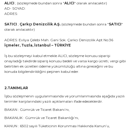
ALICI
; (sözleşmede bundan sonra "
ALICI
" olarak anılacaktır)
AD- SOYAD:
ADRES:
SATICI
;
Çarkçı Denizcilik A.Ş.
(sözleşmede bundan sonra "
SATICI
"
olarak anılacaktır)
ADRES: Evliya Çelebi Mah. Gani Sok. Çarkcı Denizcilik Apt No:36
İçmeler, Tuzla, İstanbul – TÜRKİYE
İş bu sözleşmeyi kabul etmekle ALICI, sözleşme konusu siparişi
onayladığı takdirde sipariş konusu bedeli ve varsa kargo ücreti, vergi gibi
belirtilen ek ücretleri ödeme yükümlülüğü altına gireceğini ve bu
konuda bilgilendirildiğini peşinen kabul eder.
2.TANIMLAR
İşbu sözleşmenin uygulanmasında ve yorumlanmasında aşağıda yazılı
terimler karşılarındaki yazılı açıklamaları ifade edeceklerdir.
BAKAN : Gümrük ve Ticaret Bakanı’nı,
BAKANLIK : Gümrük ve Ticaret Bakanlığı’nı,
KANUN : 6502 sayılı Tüketicinin Korunması Hakkında Kanun’u,