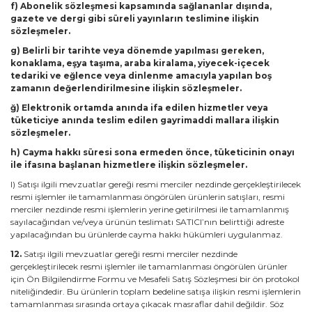
f) Abonelik sözleşmesi kapsamında sağlananlar dışında,
gazete ve dergi gibi süreli yayınların teslimine ilişkin
sözleşmeler.
g) Belirli bir tarihte veya dönemde yapılması gereken,
konaklama, eşya taşıma, araba kiralama, yiyecek-içecek
tedariki ve eğlence veya dinlenme amacıyla yapılan boş
zamanın değerlendirilmesine ilişkin sözleşmeler.
ğ) Elektronik ortamda anında ifa edilen hizmetler veya
tüketiciye anında teslim edilen gayrimaddi mallara ilişkin
sözleşmeler.
h) Cayma hakkı süresi sona ermeden önce, tüketicinin onayı
ile ifasına başlanan hizmetlere ilişkin sözleşmeler.
I) Satışı ilgili mevzuatlar gereği resmi merciler nezdinde gerçekleştirilecek
resmi işlemler ile tamamlanması öngörülen ürünlerin satışları, resmi
merciler nezdinde resmi işlemlerin yerine getirilmesi ile tamamlanmış
sayılacağından ve/veya ürünün teslimatı SATICI’nın belirttiği adreste
yapılacağından bu ürünlerde cayma hakkı hükümleri uygulanmaz.
12.
Satışı ilgili mevzuatlar gereği resmi merciler nezdinde
gerçekleştirilecek resmi işlemler ile tamamlanması öngörülen ürünler
için Ön Bilgilendirme Formu ve Mesafeli Satış Sözleşmesi bir ön protokol
niteliğindedir. Bu ürünlerin toplam bedeline satışa ilişkin resmi işlemlerin
tamamlanması sırasında ortaya çıkacak masraflar dahil değildir. Söz