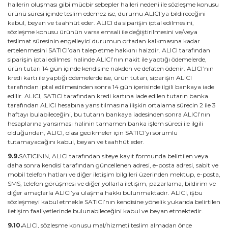
hallerin oluşması gibi mücbir sebepler halleri nedeni ile sözleşme konusu
ürünü süresi içinde teslim edemez ise, durumu ALICI'ya bildireceğini
kabul, beyan ve taahhüt eder. ALICI da siparişin iptal edilmesini,
sözleşme konusu ürünün varsa emsali ile değiştirilmesini ve/veya
teslimat süresinin engelleyici durumun ortadan kalkmasına kadar
ertelenmesini SATICI’dan talep etme hakkını haizdir. ALICI tarafından
siparişin iptal edilmesi halinde ALICI’nın nakit ile yaptığı ödemelerde,
ürün tutarı 14 gün içinde kendisine nakden ve defaten ödenir. ALICI’nın
kredi kartı ile yaptığı ödemelerde ise, ürün tutarı, siparişin ALICI
tarafından iptal edilmesinden sonra 14 gün içerisinde ilgili bankaya iade
edilir. ALICI, SATICI tarafından kredi kartına iade edilen tutarın banka
tarafından ALICI hesabına yansıtılmasına ilişkin ortalama sürecin 2 ile 3
haftayı bulabileceğini, bu tutarın bankaya iadesinden sonra ALICI’nın
hesaplarına yansıması halinin tamamen banka işlem süreci ile ilgili
olduğundan, ALICI, olası gecikmeler için SATICI’yı sorumlu
tutamayacağını kabul, beyan ve taahhüt eder.
9.9.
SATICININ, ALICI tarafından siteye kayıt formunda belirtilen veya
daha sonra kendisi tarafından güncellenen adresi, e-posta adresi, sabit ve
mobil telefon hatları ve diğer iletişim bilgileri üzerinden mektup, e-posta,
SMS, telefon görüşmesi ve diğer yollarla iletişim, pazarlama, bildirim ve
diğer amaçlarla ALICI’ya ulaşma hakkı bulunmaktadır. ALICI, işbu
sözleşmeyi kabul etmekle SATICI’nın kendisine yönelik yukarıda belirtilen
iletişim faaliyetlerinde bulunabileceğini kabul ve beyan etmektedir.
9.10.
ALICI, sözleşme konusu mal/hizmeti teslim almadan önce