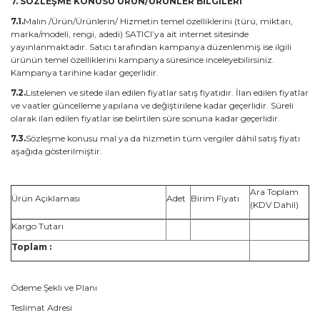
7. SÖZLEŞME KONUSU ÜRÜN/ÜRÜNLER BİLGİLERİ
7.1.
Malın /Ürün/Ürünlerin/ Hizmetin temel özelliklerini (türü, miktarı,
marka/modeli, rengi, adedi) SATICI’ya ait internet sitesinde
yayınlanmaktadır. Satıcı tarafından kampanya düzenlenmiş ise ilgili
ürünün temel özelliklerini kampanya süresince inceleyebilirsiniz.
Kampanya tarihine kadar geçerlidir.
7.2.
Listelenen ve sitede ilan edilen fiyatlar satış fiyatıdır. İlan edilen fiyatlar
ve vaatler güncelleme yapılana ve değiştirilene kadar geçerlidir. Süreli
olarak ilan edilen fiyatlar ise belirtilen süre sonuna kadar geçerlidir.
7.3.
Sözleşme konusu mal ya da hizmetin tüm vergiler dâhil satış fiyatı
aşağıda gösterilmiştir.
Ara Toplam
Ürün Açıklaması
Adet
Birim Fiyatı
(KDV Dahil)
Kargo Tutarı
Toplam :
Ödeme Şekli ve Planı
Teslimat Adresi