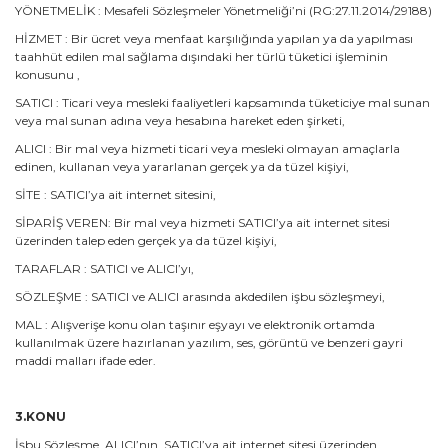
YÖNETMELİK : Mesafeli Sözleşmeler Yönetmeliği’ni (RG:27.11.2014/29188)
HİZMET : Bir ücret veya menfaat karşılığında yapılan ya da yapılması
taahhüt edilen mal sağlama dışındaki her türlü tüketici işleminin
konusunu ,
SATICI : Ticari veya mesleki faaliyetleri kapsamında tüketiciye mal sunan
veya mal sunan adına veya hesabına hareket eden şirketi,
ALICI : Bir mal veya hizmeti ticari veya mesleki olmayan amaçlarla
edinen, kullanan veya yararlanan gerçek ya da tüzel kişiyi,
SİTE : SATICI’ya ait internet sitesini,
SİPARİŞ VEREN: Bir mal veya hizmeti SATICI’ya ait internet sitesi
üzerinden talep eden gerçek ya da tüzel kişiyi,
TARAFLAR : SATICI ve ALICI’yı,
SÖZLEŞME : SATICI ve ALICI arasında akdedilen işbu sözleşmeyi,
MAL : Alışverişe konu olan taşınır eşyayı ve elektronik ortamda
kullanılmak üzere hazırlanan yazılım, ses, görüntü ve benzeri gayri
maddi malları ifade eder.
3.KONU
İşbu Sözleşme, ALICI’nın, SATICI’ya ait internet sitesi üzerinden