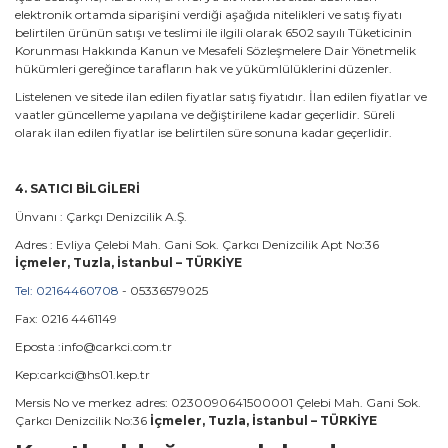
elektronik ortamda siparişini verdiği aşağıda nitelikleri ve satış fiyatı
belirtilen ürünün satışı ve teslimi ile ilgili olarak 6502 sayılı Tüketicinin
Korunması Hakkında Kanun ve Mesafeli Sözleşmelere Dair Yönetmelik
hükümleri gereğince tarafların hak ve yükümlülüklerini düzenler.
Listelenen ve sitede ilan edilen fiyatlar satış fiyatıdır. İlan edilen fiyatlar ve
vaatler güncelleme yapılana ve değiştirilene kadar geçerlidir. Süreli
olarak ilan edilen fiyatlar ise belirtilen süre sonuna kadar geçerlidir.
4. SATICI BİLGİLERİ
Ünvanı : Çarkçı Denizcilik A.Ş.
Adres : Evliya Çelebi Mah. Gani Sok. Çarkcı Denizcilik Apt No:36
İçmeler, Tuzla, İstanbul – TÜRKİYE
Tel: 02164460708
- 05336579025
Fax: 0216 4461149
Eposta :info@carkci.com.tr
Kep:carkci@hs01.kep.tr
Mersis No ve merkez adres: 0230090641500001 Çelebi Mah. Gani Sok.
Çarkcı Denizcilik No:36
İçmeler, Tuzla, İstanbul – TÜRKİYE