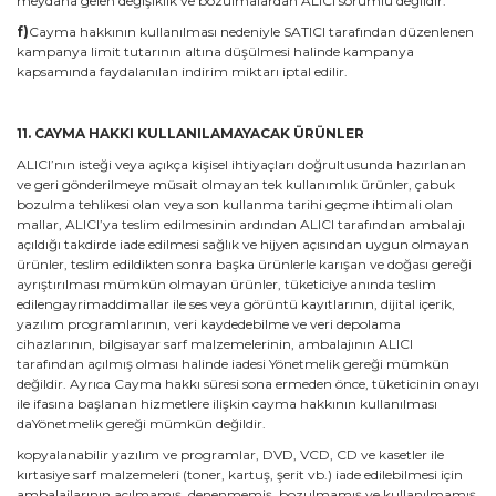
meydana gelen değişiklik ve bozulmalardan ALICI sorumlu değildir.
f)
Cayma hakkının kullanılması nedeniyle SATICI tarafından düzenlenen
kampanya limit tutarının altına düşülmesi halinde kampanya
kapsamında faydalanılan indirim miktarı iptal edilir.
11. CAYMA HAKKI KULLANILAMAYACAK ÜRÜNLER
ALICI’nın isteği veya açıkça kişisel ihtiyaçları doğrultusunda hazırlanan
ve geri gönderilmeye müsait olmayan tek kullanımlık ürünler, çabuk
bozulma tehlikesi olan veya son kullanma tarihi geçme ihtimali olan
mallar, ALICI’ya teslim edilmesinin ardından ALICI tarafından ambalajı
açıldığı takdirde iade edilmesi sağlık ve hijyen açısından uygun olmayan
ürünler, teslim edildikten sonra başka ürünlerle karışan ve doğası gereği
ayrıştırılması mümkün olmayan ürünler, tüketiciye anında teslim
edilengayrimaddimallar ile ses veya görüntü kayıtlarının, dijital içerik,
yazılım programlarının, veri kaydedebilme ve veri depolama
cihazlarının, bilgisayar sarf malzemelerinin, ambalajının ALICI
tarafından açılmış olması halinde iadesi Yönetmelik gereği mümkün
değildir. Ayrıca Cayma hakkı süresi sona ermeden önce, tüketicinin onayı
ile ifasına başlanan hizmetlere ilişkin cayma hakkının kullanılması
daYönetmelik gereği mümkün değildir.
kopyalanabilir yazılım ve programlar, DVD, VCD, CD ve kasetler ile
kırtasiye sarf malzemeleri (toner, kartuş, şerit vb.) iade edilebilmesi için
ambalajlarının açılmamış, denenmemiş, bozulmamış ve kullanılmamış