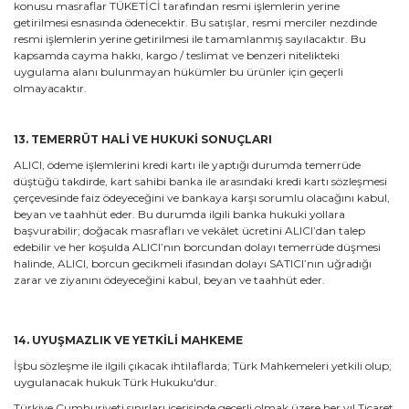
konusu masraflar TÜKETİCİ tarafından resmi işlemlerin yerine
getirilmesi esnasında ödenecektir. Bu satışlar, resmi merciler nezdinde
resmi işlemlerin yerine getirilmesi ile tamamlanmış sayılacaktır. Bu
kapsamda cayma hakkı, kargo / teslimat ve benzeri nitelikteki
uygulama alanı bulunmayan hükümler bu ürünler için geçerli
olmayacaktır.
13. TEMERRÜT HALİ VE HUKUKİ SONUÇLARI
ALICI, ödeme işlemlerini kredi kartı ile yaptığı durumda temerrüde
düştüğü takdirde, kart sahibi banka ile arasındaki kredi kartı sözleşmesi
çerçevesinde faiz ödeyeceğini ve bankaya karşı sorumlu olacağını kabul,
beyan ve taahhüt eder. Bu durumda ilgili banka hukuki yollara
başvurabilir; doğacak masrafları ve vekâlet ücretini ALICI’dan talep
edebilir ve her koşulda ALICI’nın borcundan dolayı temerrüde düşmesi
halinde, ALICI, borcun gecikmeli ifasından dolayı SATICI’nın uğradığı
zarar ve ziyanını ödeyeceğini kabul, beyan ve taahhüt eder.
14. UYUŞMAZLIK VE YETKİLİ MAHKEME
İşbu sözleşme ile ilgili çıkacak ihtilaflarda; Türk Mahkemeleri yetkili olup;
uygulanacak hukuk Türk Hukuku'dur.
Türkiye Cumhuriyeti sınırları içerisinde geçerli olmak üzere her yıl Ticaret