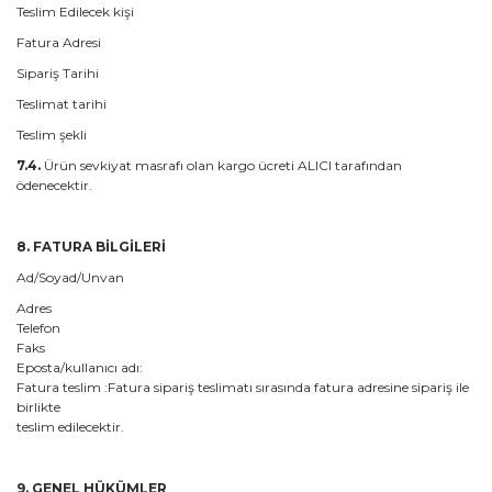
Teslim Edilecek kişi
Fatura Adresi
Sipariş Tarihi
Teslimat tarihi
Teslim şekli
7.4.
Ürün sevkiyat masrafı olan kargo ücreti ALICI tarafından
ödenecektir.
8.
FATURA BİLGİLERİ
Ad/Soyad/Unvan
Adres
Telefon
Faks
Eposta/kullanıcı adı:
Fatura teslim :Fatura sipariş teslimatı sırasında fatura adresine sipariş ile
birlikte
teslim edilecektir.
9. GENEL HÜKÜMLER